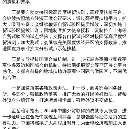
的质量和效率。
三是要自动对接国际高尺度经贸法则，高程度扶植平台。
会继续按照地方经济工做会议要求，通过高程度扶植平台，扩
大，吸引外资；会继续鞭策自贸试验区提质增效，深切实施自
贸试验区提拔计谋，因地制宜扩大使命授权，复制推广上海等
自贸试验区的试点经验，支撑各自贸试验区对接国际高尺度经
贸法则，加大测试；会继续完美国度级经开区的支撑政策，推
进国度办事业扩大分析试点示范扶植。
三是立异提拔国际合做机制。进一步拓展办事商业和数字
商业多双边和区域合做机制。持续阐扬服贸会等严沉展会平台
感化。支撑有前提的地域扶植办事商业国际合做园区，不竭优
化合做。
一是加速落实各项政策办法。下一步，商务部会同各处
所、各部分，狠抓政策落实，推广无效的好经验好做法，帮帮
外贸企业稳订单，打通堵点和卡点，鞭策外贸不变成长。
孟岳暗示指出，2024年中国外贸取得的成就令人振奋，进
一步证明正在合做中实现互利共赢，是加强国际经贸活力的主
要动力。中国将继续扩大高程度对外，为全球经济增加注入更
多不变性。