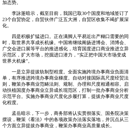
加态势。
李詠箑暗示，截至目前，我国已取30个国度和地域签订了
23个自贸协定，自贸伙伴广泛五大洲，自贸区收集不竭扩展深
化。
四是积极扩猛进口。正在满脚人平易近出产糊口需要的同
时，取世界共享成长机缘。中国将继续阐扬进博会、消博会、
广交会进口展等平台的推进感化，培育国度进口商业推进立异
示范区，扩大市场，挖掘进口潜力，“实正把中国大市场变成
世界大机缘”。
一是立异提拔轨制型程度。全面实施跨境办事商业负面清
单，有序推进跨境办事商业梯度。自动对接国际高尺度经贸法
则，鞭策办事商业范畴法则、规制、办理和尺度相通相容。启
动扶植国度办事商业立异成长现范区，打制一批办事商业分析
示范平台。实施办事商业尺度化步履打算，提拔办事商业尺度
化程度。
孟岳暗示，下一步，商务部将认实贯彻落实、国务院决策
摆设，鞭策《看法》中的各项政策办法落实落地，并沉点从三
个方面立异提拔办事商业，鞭策办事商业高质量成长。