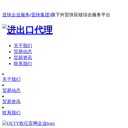
亚快企业服务(亚快集团)
旗下外贸供应链综合服务平台
关于我们
贸易动态
贸易资讯
联系我们
关于我们
贸易动态
贸易资讯
联系我们