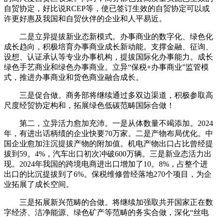
自贸协定，好比说RCEP等，使已签订生效的自贸协定可以或
许更好惠及我国和自贸伙伴的企业和人平易近。
二是立异提拔新业态新模式。办事商业的数字化、绿色化
成长趋向，积极培育办事商业成长新动能。支撑金融、征询、
设想、认证承认等专业办事机构，提拔国际化办事能力。成长
绿色手艺商业和绿色办事商业。立异“保税+办事商业”监管模
式，推进办事商业和货色商业融合成长。
三是促合做。商务部将继续通过多双边渠道，积极参取高
尺度经贸协定构和，拓展绿色低碳范畴国际合做！
第二，立异活力愈加充沛。一是从体数量不竭添加。2024
年，有进出话柄绩的企业快要70万家。二是产物布局优化。中
国企业愈加注沉提拔产物的附加值。机电产物出口占比曾经提
拔到59。4%，汽车出口初次冲破600万辆。三是新业态活力出
现。2024年我国的跨境电商进出口增加了10。8%，占整个进
出口的比沉提拔到了6%。保税维修曾经落地270个项目，为企
业拓展了成长空间。
三是拓展新兴范畴的合做。将继续加强取共开国家正在数
字经济、洁净能源、绿色矿产等范畴的务实合做，深化“丝电