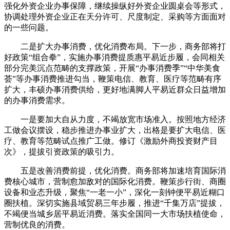
强化外资企业办事保障，继续操纵好外资企业圆桌会等形式，
协调处理外资企业正在天分许可、尺度制定、采购等方面面对
的一些问题。
二是扩大办事消费，优化消费布局。下一步，商务部将打
好政策“组合拳”，实施办事消费提质惠平易近步履，会同相关
部分完美沉点范畴的支撑政策，开展“办事消费季”“中华美食
荟”等办事消费推进勾当，鞭策电信、教育、医疗等范畴有序
扩大，丰硕办事消费供给，更好地满脚人平易近群众日益增加
的办事消费需求。
一是要加大自从力度，不竭放宽市场准入。按照地方经济
工做会议摆设，稳步推进办事业扩大，出格是要扩大电信、医
疗、教育等范畴试点推广工做。修订《激励外商投资财产目
次》，提拔引资政策的吸引力。
五是改善消费前提，优化消费。商务部将加速培育国际消
费核心城市，营制愈加敌对的国际化消费。鞭策步行街、商圈
设备和业态升级，聚焦“一老一小”，深化一刻钟便平易近糊口
圈扶植。深切实施县域贸易三年步履，推进“千集万店”提拔，
不竭便当城乡居平易近消费。落实全国同一大市场扶植使命，
营制优良的消费。