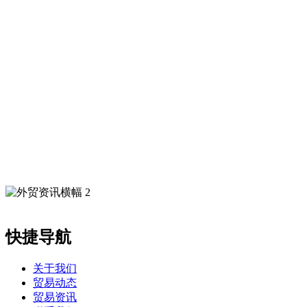
快捷导航
关于我们
贸易动态
贸易资讯