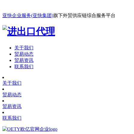
亚快企业服务(亚快集团)
旗下外贸供应链综合服务平台
关于我们
贸易动态
贸易资讯
联系我们
关于我们
贸易动态
贸易资讯
联系我们