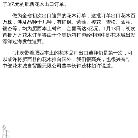
了3亿元的肥西花木出口订单。
做为全省初次出口迪拜的花木订单，这批订单出口花木百
万株，涉及品种十几种，有红枫、紫薇、樱花、雪松、农柏、
银杏等，均为肥西本土树种，金额高达3亿元。1月13日，初次
首批万万花木订单将由十个集拆箱打包经中国中部花木城出发
漂洋过海发往迪拜。
“此次带着肥西本土的花木品种出口迪拜仍是第一次，可
以或许将肥西县的花木推向国外，我们很高兴，也很兴奋”。
中部花木城自贸园无限公司董事长钟茂林如许说道。